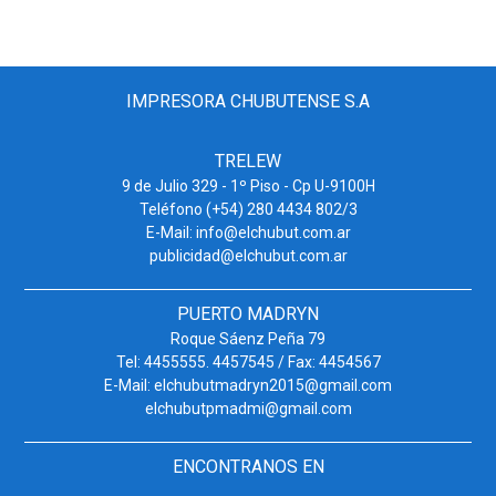
IMPRESORA CHUBUTENSE S.A
TRELEW
9 de Julio 329 - 1º Piso - Cp U-9100H
Teléfono (+54) 280 4434 802/3
E-Mail: info@elchubut.com.ar
publicidad@elchubut.com.ar
PUERTO MADRYN
Roque Sáenz Peña 79
Tel: 4455555. 4457545 / Fax: 4454567
E-Mail: elchubutmadryn2015@gmail.com
elchubutpmadmi@gmail.com
ENCONTRANOS EN