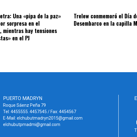
letra: Una «pipa de la paz»
Trelew conmemoró el Día d
por sorpresa en el
Desembarco en la capilla M
o, mientras hay tensiones
tas» en el PJ
PUERTO MADRYN
Roque Sáenz Peña 79
Tel: 4455555. 4457545 / Fax: 4454567
E-Mail: elchubutmadryn2015@gmail.com
elchubutpmadmi@gmail.com
T