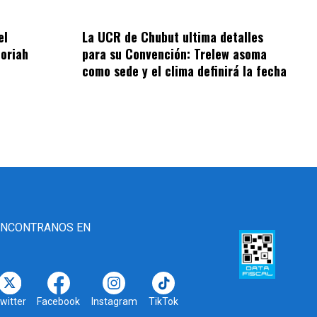
el
La UCR de Chubut ultima detalles
oriah
para su Convención: Trelew asoma
como sede y el clima definirá la fecha
ENCONTRANOS EN
witter
Facebook
Instagram
TikTok