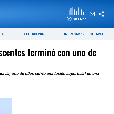
EDICIÓN IMPRESA
FUNEBRES
90.1 Mhz
RES
SUPERDEPOR
INGRESAR
/
REGISTRARSE
escentes terminó con uno de
via, uno de ellos sufrió una lesión superficial en una