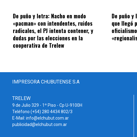
De puño y letra: Nacho en modo
De puño y 
«pacman» con intendentes, ruidos
que llegó 
radicales, el PJ intenta contener, y
oficialism
dudas por las elecciones en la
«regionalis
cooperativa de Trelew
IMPRESORA CHUBUTENSE S.A
TRELEW
9 de Julio 329 - 1º Piso - Cp U-9100H
Teléfono (+54) 280 4434 802/3
E-Mail: info@elchubut.com.ar
publicidad@elchubut.com.ar