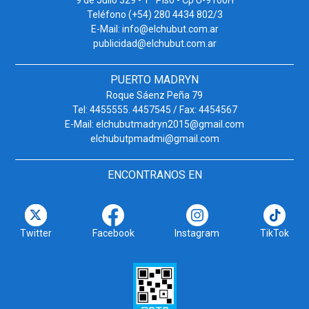
9 de Julio 329 - 1º Piso - Cp U-9100H
Teléfono (+54) 280 4434 802/3
E-Mail: info@elchubut.com.ar
publicidad@elchubut.com.ar
PUERTO MADRYN
Roque Sáenz Peña 79
Tel: 4455555. 4457545 / Fax: 4454567
E-Mail: elchubutmadryn2015@gmail.com
elchubutpmadmi@gmail.com
ENCONTRANOS EN
Twitter
Facebook
Instagram
TikTok