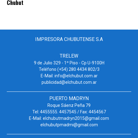
Chubut
IMPRESORA CHUBUTENSE S.A
TRELEW
9 de Julio 329 - 1º Piso - Cp U-9100H
Teléfono (+54) 280 4434 802/3
E-Mail: info@elchubut.com.ar
publicidad@elchubut.com.ar
PUERTO MADRYN
Roque Sáenz Peña 79
Tel: 4455555. 4457545 / Fax: 4454567
E-Mail: elchubutmadryn2015@gmail.com
elchubutpmadmi@gmail.com