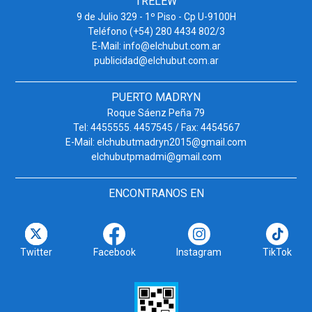
TRELEW
9 de Julio 329 - 1º Piso - Cp U-9100H
Teléfono (+54) 280 4434 802/3
E-Mail: info@elchubut.com.ar
publicidad@elchubut.com.ar
PUERTO MADRYN
Roque Sáenz Peña 79
Tel: 4455555. 4457545 / Fax: 4454567
E-Mail: elchubutmadryn2015@gmail.com
elchubutpmadmi@gmail.com
ENCONTRANOS EN
Twitter
Facebook
Instagram
TikTok