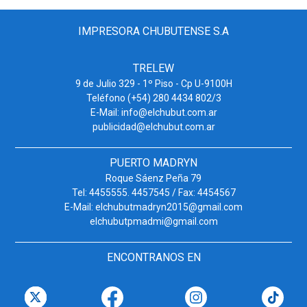
IMPRESORA CHUBUTENSE S.A
TRELEW
9 de Julio 329 - 1º Piso - Cp U-9100H
Teléfono (+54) 280 4434 802/3
E-Mail: info@elchubut.com.ar
publicidad@elchubut.com.ar
PUERTO MADRYN
Roque Sáenz Peña 79
Tel: 4455555. 4457545 / Fax: 4454567
E-Mail: elchubutmadryn2015@gmail.com
elchubutpmadmi@gmail.com
ENCONTRANOS EN