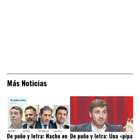
Más Noticias
De puño y letra: Nacho en
De puño y letra: Una «pipa