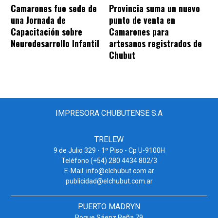
Camarones fue sede de
Provincia suma un nuevo
una Jornada de
punto de venta en
Capacitación sobre
Camarones para
Neurodesarrollo Infantil
artesanos registrados de
Chubut
IMPRESORA CHUBUTENSE S.A
TRELEW
9 de Julio 329 - 1º Piso - Cp U-9100H
Teléfono (+54) 280 4434 802/3
E-Mail: info@elchubut.com.ar
publicidad@elchubut.com.ar
PUERTO MADRYN
Roque Sáenz Peña 79