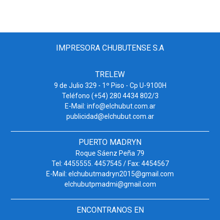
IMPRESORA CHUBUTENSE S.A
TRELEW
9 de Julio 329 - 1º Piso - Cp U-9100H
Teléfono (+54) 280 4434 802/3
E-Mail: info@elchubut.com.ar
publicidad@elchubut.com.ar
PUERTO MADRYN
Roque Sáenz Peña 79
Tel: 4455555. 4457545 / Fax: 4454567
E-Mail: elchubutmadryn2015@gmail.com
elchubutpmadmi@gmail.com
ENCONTRANOS EN