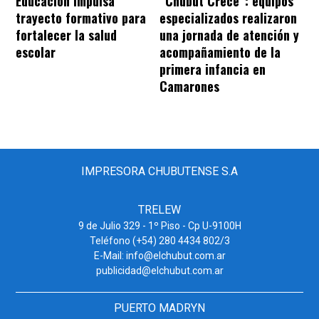
Educación impulsa
“Chubut Crece”: equipos
trayecto formativo para
especializados realizaron
fortalecer la salud
una jornada de atención y
escolar
acompañamiento de la
primera infancia en
Camarones
IMPRESORA CHUBUTENSE S.A
TRELEW
9 de Julio 329 - 1º Piso - Cp U-9100H
Teléfono (+54) 280 4434 802/3
E-Mail: info@elchubut.com.ar
publicidad@elchubut.com.ar
PUERTO MADRYN