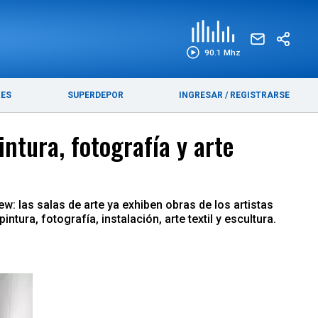
EDICIÓN IMPRESA
FUNEBRES
90.1 Mhz
RES
SUPERDEPOR
INGRESAR
/
REGISTRARSE
ntura, fotografía y arte
 las salas de arte ya exhiben obras de los artistas
ra, fotografía, instalación, arte textil y escultura.