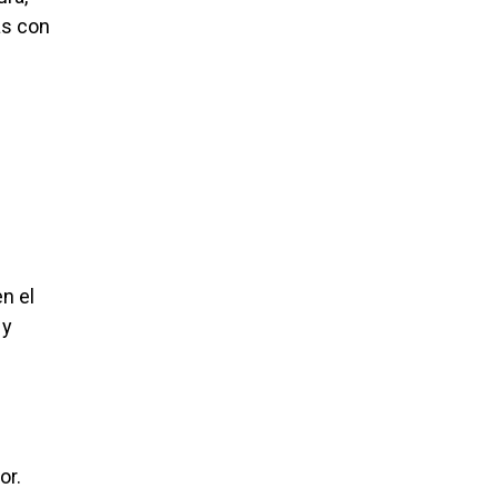
as con
n el
 y
or.