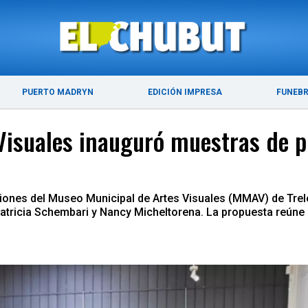
ÚLTIMAS NOTICIAS
PUERTO MADRYN
PUERTO MADRYN
EDICIÓN IMPRESA
FUNEB
Visuales inauguró muestras de pi
ones del Museo Municipal de Artes Visuales (MMAV) de Trelew:
icia Schembari y Nancy Micheltorena. La propuesta reúne pintu