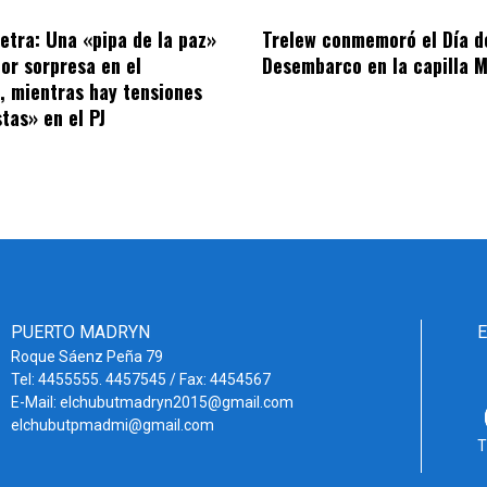
letra: Una «pipa de la paz»
Trelew conmemoró el Día d
por sorpresa en el
Desembarco en la capilla M
o, mientras hay tensiones
tas» en el PJ
PUERTO MADRYN
Roque Sáenz Peña 79
Tel: 4455555. 4457545 / Fax: 4454567
E-Mail: elchubutmadryn2015@gmail.com
elchubutpmadmi@gmail.com
T