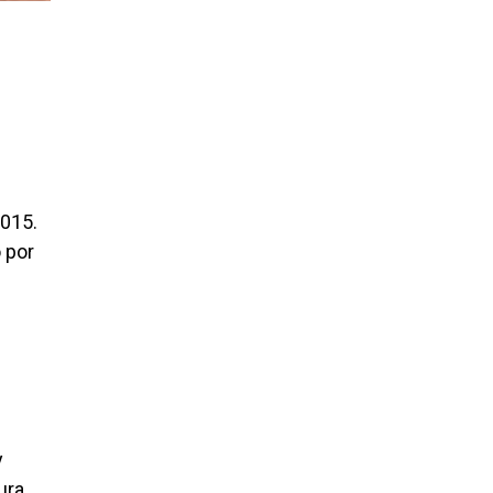
2015.
 por
y
ura,