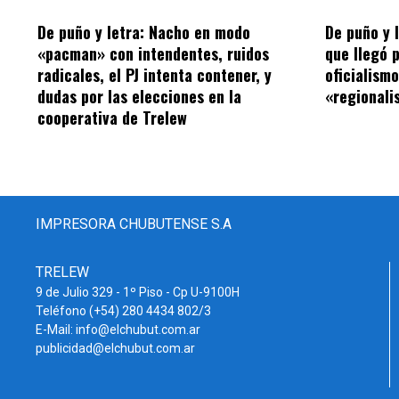
De puño y letra: Nacho en modo
De puño y 
«pacman» con intendentes, ruidos
que llegó 
radicales, el PJ intenta contener, y
oficialism
dudas por las elecciones en la
«regionalis
cooperativa de Trelew
IMPRESORA CHUBUTENSE S.A
TRELEW
9 de Julio 329 - 1º Piso - Cp U-9100H
Teléfono (+54) 280 4434 802/3
E-Mail: info@elchubut.com.ar
publicidad@elchubut.com.ar