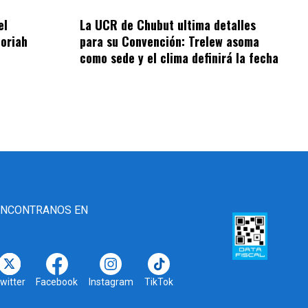
el
La UCR de Chubut ultima detalles
oriah
para su Convención: Trelew asoma
como sede y el clima definirá la fecha
ENCONTRANOS EN
witter
Facebook
Instagram
TikTok