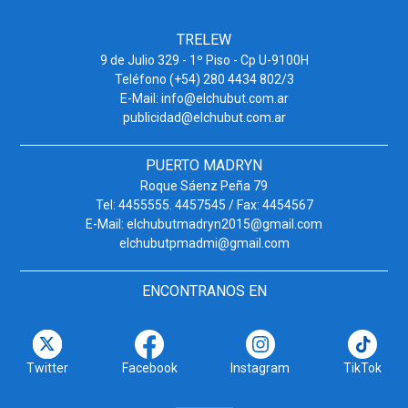
TRELEW
9 de Julio 329 - 1º Piso - Cp U-9100H
Teléfono (+54) 280 4434 802/3
E-Mail: info@elchubut.com.ar
publicidad@elchubut.com.ar
PUERTO MADRYN
Roque Sáenz Peña 79
Tel: 4455555. 4457545 / Fax: 4454567
E-Mail: elchubutmadryn2015@gmail.com
elchubutpmadmi@gmail.com
ENCONTRANOS EN
Twitter
Facebook
Instagram
TikTok