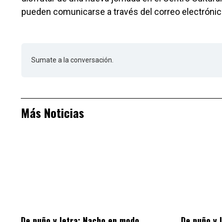
pueden comunicarse a través del correo electrón
Sumate a la conversación.
Más Noticias
De puño y letra: Nacho en modo
De puño y 