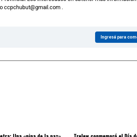
ico ccpchubut@gmail.com .
Ingresá para com
letra: Una «pipa de la paz»
Trelew conmemoró el Día d