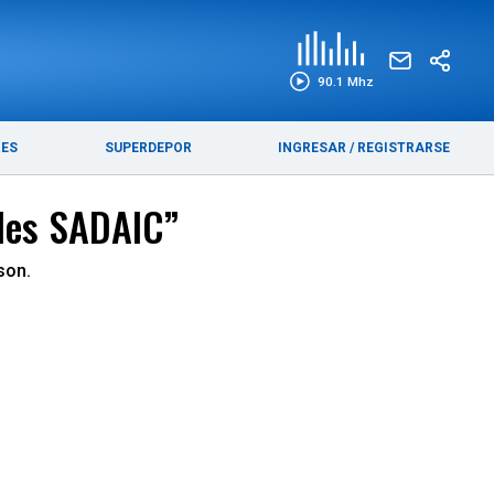
EDICIÓN IMPRESA
FUNEBRES
90.1 Mhz
RES
SUPERDEPOR
INGRESAR
/
REGISTRARSE
ales SADAIC”
son.