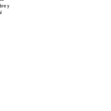
bre y
l