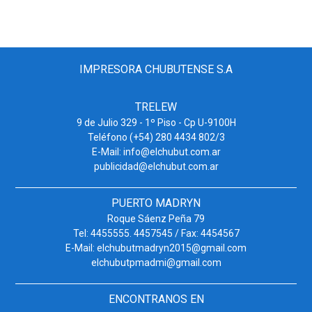
IMPRESORA CHUBUTENSE S.A
TRELEW
9 de Julio 329 - 1º Piso - Cp U-9100H
Teléfono (+54) 280 4434 802/3
E-Mail: info@elchubut.com.ar
publicidad@elchubut.com.ar
PUERTO MADRYN
Roque Sáenz Peña 79
Tel: 4455555. 4457545 / Fax: 4454567
E-Mail: elchubutmadryn2015@gmail.com
elchubutpmadmi@gmail.com
ENCONTRANOS EN