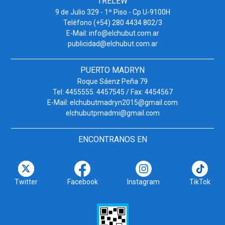
TRELEW
9 de Julio 329 - 1º Piso - Cp U-9100H
Teléfono (+54) 280 4434 802/3
E-Mail: info@elchubut.com.ar
publicidad@elchubut.com.ar
PUERTO MADRYN
Roque Sáenz Peña 79
Tel: 4455555. 4457545 / Fax: 4454567
E-Mail: elchubutmadryn2015@gmail.com
elchubutpmadmi@gmail.com
ENCONTRANOS EN
Twitter
Facebook
Instagram
TikTok