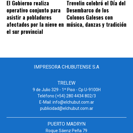
El Gobierno realiza
Trevelin celebró el Día del
operativo conjunto para
Desembarco de los
asistir a pobladores
Colonos Galeses con
afectados por la nieve en
música, danzas y tradición
el sur provincial
IMPRESORA CHUBUTENSE S.A
TRELEW
9 de Julio 329 - 1º Piso - Cp U-9100H
Teléfono (+54) 280 4434 802/3
E-Mail: info@elchubut.com.ar
publicidad@elchubut.com.ar
PUERTO MADRYN
Roque Sáenz Peña 79