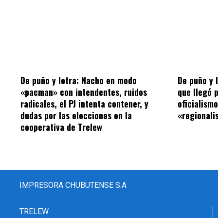
De puño y letra: Nacho en modo
De puño y 
«pacman» con intendentes, ruidos
que llegó 
radicales, el PJ intenta contener, y
oficialism
dudas por las elecciones en la
«regionalis
cooperativa de Trelew
IMPRESORA CHUBUTENSE S.A
TRELEW