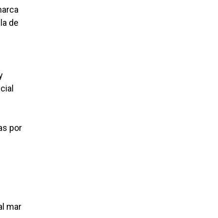
marca
la de
y
cial
as por
al mar