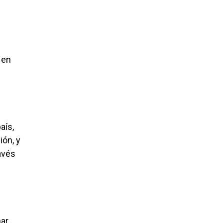
 en
aís,
ión, y
avés
nar