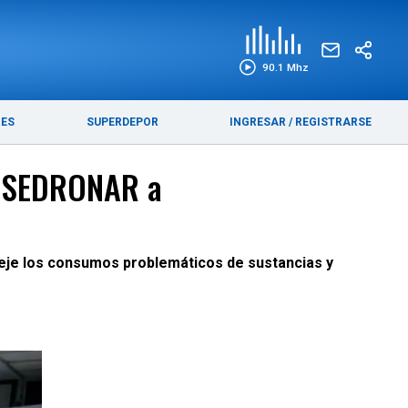
EDICIÓN IMPRESA
FUNEBRES
90.1 Mhz
RES
SUPERDEPOR
INGRESAR
/
REGISTRARSE
or SEDRONAR a
o eje los consumos problemáticos de sustancias y