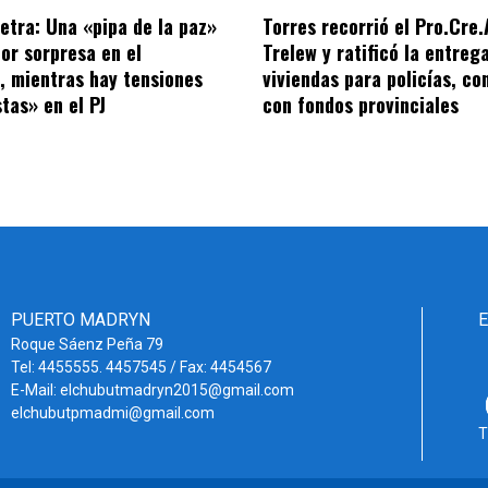
letra: Una «pipa de la paz»
Torres recorrió el Pro.Cre.
por sorpresa en el
Trelew y ratificó la entreg
o, mientras hay tensiones
viviendas para policías, co
tas» en el PJ
con fondos provinciales
PUERTO MADRYN
Roque Sáenz Peña 79
Tel: 4455555. 4457545 / Fax: 4454567
E-Mail: elchubutmadryn2015@gmail.com
elchubutpmadmi@gmail.com
T