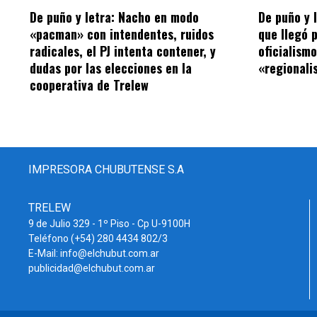
De puño y letra: Nacho en modo
De puño y 
«pacman» con intendentes, ruidos
que llegó 
radicales, el PJ intenta contener, y
oficialism
dudas por las elecciones en la
«regionalis
cooperativa de Trelew
IMPRESORA CHUBUTENSE S.A
TRELEW
9 de Julio 329 - 1º Piso - Cp U-9100H
Teléfono (+54) 280 4434 802/3
E-Mail: info@elchubut.com.ar
publicidad@elchubut.com.ar