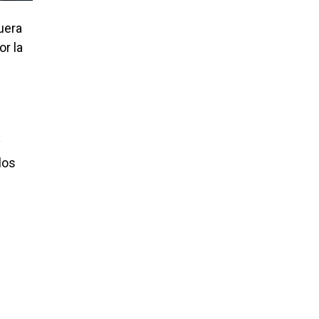
uera
or la
y
los