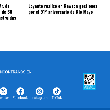
Ar. de
Loyaute realizó en Rawson gestiones
a de 68
por el 91° aniversario de Río Mayo
nstruidas
ENCONTRANOS EN
witter
Facebook
Instagram
TikTok