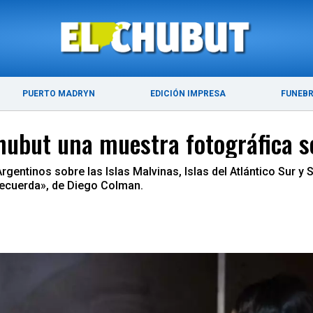
ÚLTIMAS NOTICIAS
PUERTO MADRYN
PUERTO MADRYN
EDICIÓN IMPRESA
FUNEB
hubut una muestra fotográfica s
gentinos sobre las Islas Malvinas, Islas del Atlántico Sur y 
recuerda», de Diego Colman.