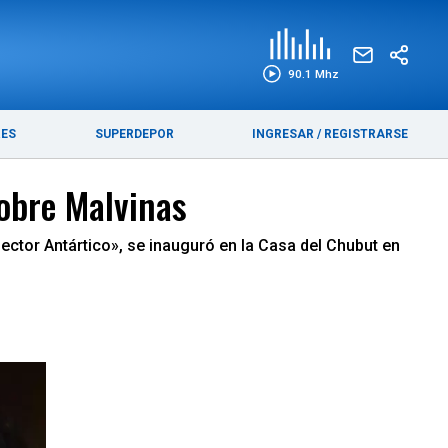
EDICIÓN IMPRESA
FUNEBRES
90.1 Mhz
RES
SUPERDEPOR
INGRESAR
/
REGISTRARSE
obre Malvinas
Sector Antártico», se inauguró en la Casa del Chubut en