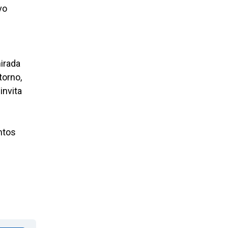
vo
mirada
torno,
invita
ntos