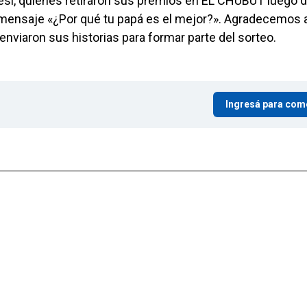
anesi, quienes retiraron sus premios en EL CHUBUT luego 
 mensaje «¿Por qué tu papá es el mejor?». Agradecemos 
enviaron sus historias para formar parte del sorteo.
Ingresá para com