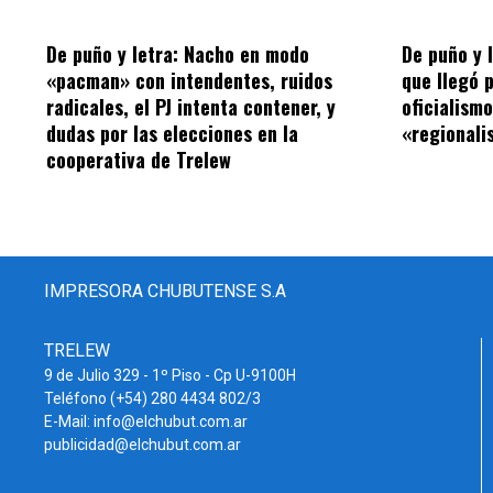
De puño y letra: Nacho en modo
De puño y 
«pacman» con intendentes, ruidos
que llegó 
radicales, el PJ intenta contener, y
oficialism
dudas por las elecciones en la
«regionalis
cooperativa de Trelew
IMPRESORA CHUBUTENSE S.A
TRELEW
9 de Julio 329 - 1º Piso - Cp U-9100H
Teléfono (+54) 280 4434 802/3
E-Mail: info@elchubut.com.ar
publicidad@elchubut.com.ar