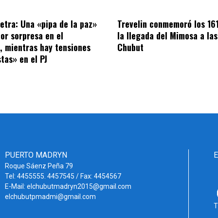
letra: Una «pipa de la paz»
Trevelin conmemoró los 16
por sorpresa en el
la llegada del Mimosa a las
o, mientras hay tensiones
Chubut
tas» en el PJ
PUERTO MADRYN
Roque Sáenz Peña 79
Tel: 4455555. 4457545 / Fax: 4454567
E-Mail: elchubutmadryn2015@gmail.com
elchubutpmadmi@gmail.com
T