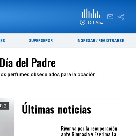
EDICIÓN IMPRESA
FUNEBRES
90.1 Mhz
RES
SUPERDEPOR
INGRESAR
/
REGISTRARSE
Día del Padre
e los perfumes obsequiados para la ocasión.
Últimas noticias
2
River va por la recuperación
ante Gimnasia y Esgrima La