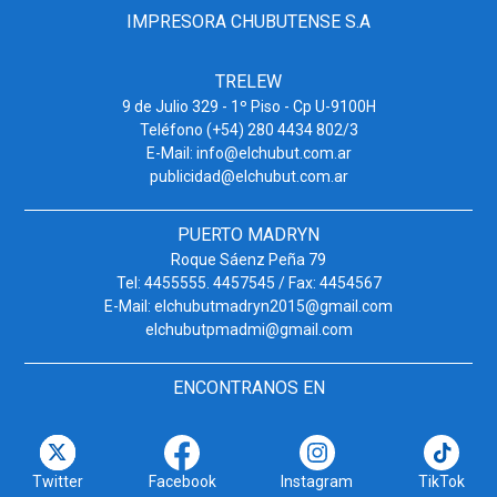
IMPRESORA CHUBUTENSE S.A
TRELEW
9 de Julio 329 - 1º Piso - Cp U-9100H
Teléfono (+54) 280 4434 802/3
E-Mail: info@elchubut.com.ar
publicidad@elchubut.com.ar
PUERTO MADRYN
Roque Sáenz Peña 79
Tel: 4455555. 4457545 / Fax: 4454567
E-Mail: elchubutmadryn2015@gmail.com
elchubutpmadmi@gmail.com
ENCONTRANOS EN
Twitter
Facebook
Instagram
TikTok