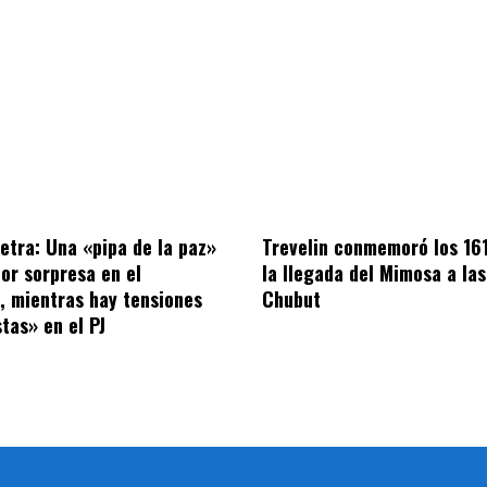
letra: Una «pipa de la paz»
Trevelin conmemoró los 16
por sorpresa en el
la llegada del Mimosa a las
o, mientras hay tensiones
Chubut
tas» en el PJ