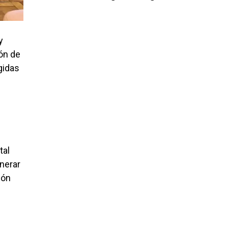
y
ión de
gidas
tal
enerar
ión