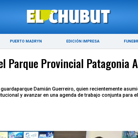
ÚLTIMAS NOTICIAS
PUERTO MADRYN
PUERTO MADRYN
EDICIÓN IMPRESA
FUNEB
el Parque Provincial Patagonia Az
l guardaparque Damián Guerreiro, quien recientemente asumi
titucional y avanzar en una agenda de trabajo conjunta para el