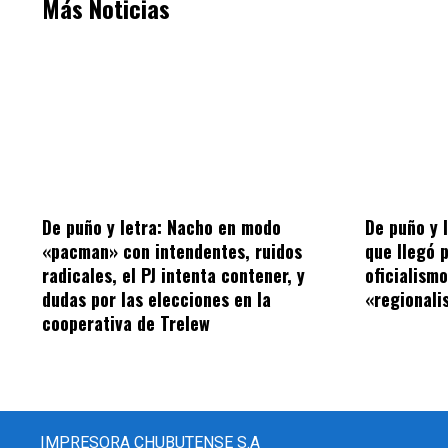
Más Noticias
De puño y letra: Nacho en modo
De puño y 
«pacman» con intendentes, ruidos
que llegó 
radicales, el PJ intenta contener, y
oficialism
dudas por las elecciones en la
«regionalis
cooperativa de Trelew
IMPRESORA CHUBUTENSE S.A