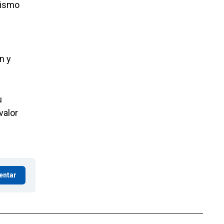
mismo
n y
u
valor
entar