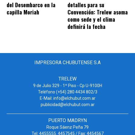
del Desembarco en la
detalles para su
capilla Moriah
Convención: Trelew asoma
como sede y el clima
definirá la fecha
IMPRESORA CHUBUTENSE S.A
TRELEW
9 de Julio 329 - 1º Piso - Cp U-9100H
Teléfono (+54) 280 4434 802/3
E-Mail: info@elchubut.com.ar
publicidad@elchubut.com.ar
PUERTO MADRYN
Roque Sáenz Peña 79
Tel: 4455555. 4457545 / Fax: 4454567