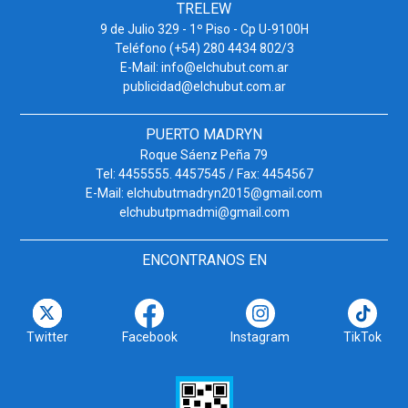
TRELEW
9 de Julio 329 - 1º Piso - Cp U-9100H
Teléfono (+54) 280 4434 802/3
E-Mail: info@elchubut.com.ar
publicidad@elchubut.com.ar
PUERTO MADRYN
Roque Sáenz Peña 79
Tel: 4455555. 4457545 / Fax: 4454567
E-Mail: elchubutmadryn2015@gmail.com
elchubutpmadmi@gmail.com
ENCONTRANOS EN
Twitter
Facebook
Instagram
TikTok