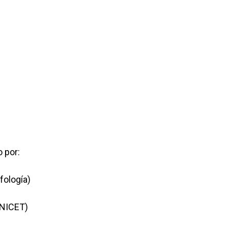
o por:
rfología)
CONICET)