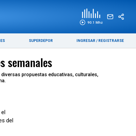
EDICIÓN IMPRESA
FUNEBRES
90.1 Mhz
RES
SUPERDEPOR
INGRESAR
/
REGISTRARSE
es semanales
 diversas propuestas educativas, culturales,
na.
 el
es del