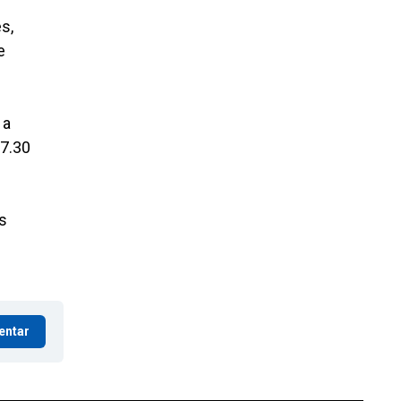
s,
e
 a
17.30
s
entar