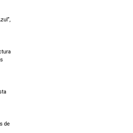
zul”,
ctura
es
sta
as de