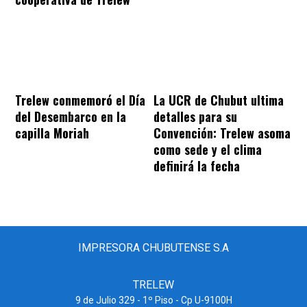
Trelew conmemoró el Día
La UCR de Chubut ultima
del Desembarco en la
detalles para su
capilla Moriah
Convención: Trelew asoma
como sede y el clima
definirá la fecha
IMPRESORA CHUBUTENSE S.A
TRELEW
9 de Julio 329 - 1º Piso - Cp U-9100H