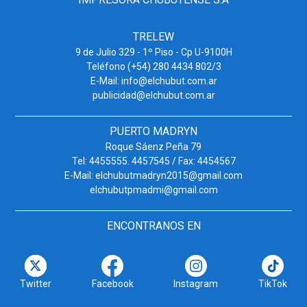
TRELEW
9 de Julio 329 - 1º Piso - Cp U-9100H
Teléfono (+54) 280 4434 802/3
E-Mail: info@elchubut.com.ar
publicidad@elchubut.com.ar
PUERTO MADRYN
Roque Sáenz Peña 79
Tel: 4455555. 4457545 / Fax: 4454567
E-Mail: elchubutmadryn2015@gmail.com
elchubutpmadmi@gmail.com
ENCONTRANOS EN
Twitter
Facebook
Instagram
TikTok