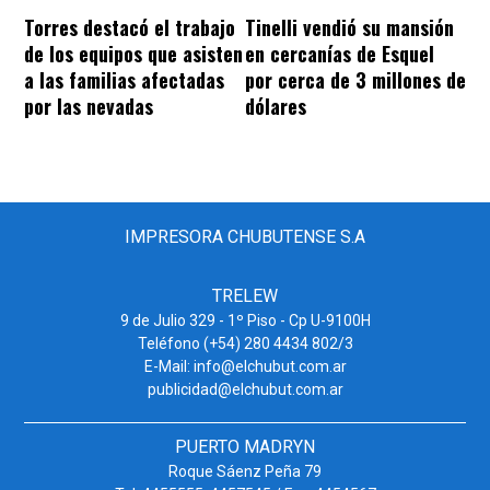
Torres destacó el trabajo
Tinelli vendió su mansión
de los equipos que asisten
en cercanías de Esquel
a las familias afectadas
por cerca de 3 millones de
por las nevadas
dólares
IMPRESORA CHUBUTENSE S.A
TRELEW
9 de Julio 329 - 1º Piso - Cp U-9100H
Teléfono (+54) 280 4434 802/3
E-Mail: info@elchubut.com.ar
publicidad@elchubut.com.ar
PUERTO MADRYN
Roque Sáenz Peña 79