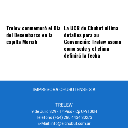
Trelew conmemoró el Día
La UCR de Chubut ultima
del Desembarco en la
detalles para su
capilla Moriah
Convención: Trelew asoma
como sede y el clima
definirá la fecha
IMPRESORA CHUBUTENSE S.A
TRELEW
9 de Julio 329 - 1º Piso - Cp U-9100H
Teléfono (+54) 280 4434 802/3
E-Mail: info@elchubut.com.ar