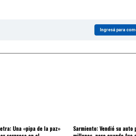
Ingresá para com
letra: Una «pipa de la paz»
Sarmiento: Vendió su auto 
por sorpresa en el
millones, pero cuando fue 