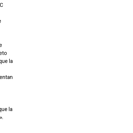
JC
e
e
eto
que la
rentan
que la
».