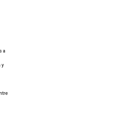
s a
 y
ntre