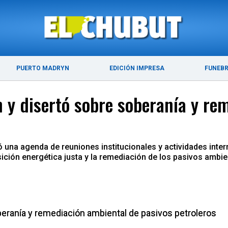
ÚLTIMAS NOTICIAS
PUERTO MADRYN
PUERTO MADRYN
EDICIÓN IMPRESA
FUNEB
 y disertó sobre soberanía y re
ló una agenda de reuniones institucionales y actividades int
nsición energética justa y la remediación de los pasivos amb