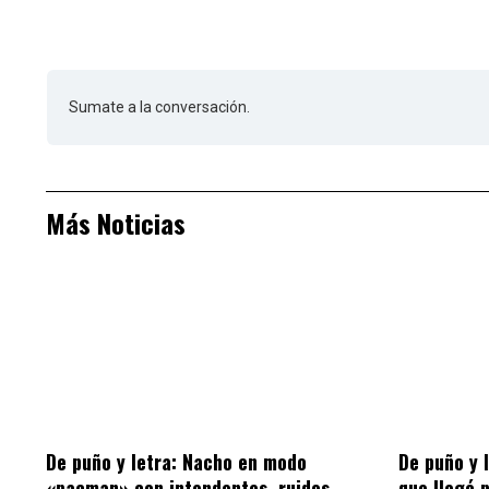
Sumate a la conversación.
Más Noticias
De puño y letra: Nacho en modo
De puño y 
«pacman» con intendentes, ruidos
que llegó 