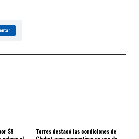
entar
por $9
Torres destacó las condiciones de
a cobrar el
Chubut para convertirse en uno de