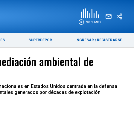
EDICIÓN IMPRESA
FUNEBRES
90.1 Mhz
RES
SUPERDEPOR
INGRESAR
/
REGISTRARSE
mediación ambiental de
ernacionales en Estados Unidos centrada en la defensa
ientales generados por décadas de explotación