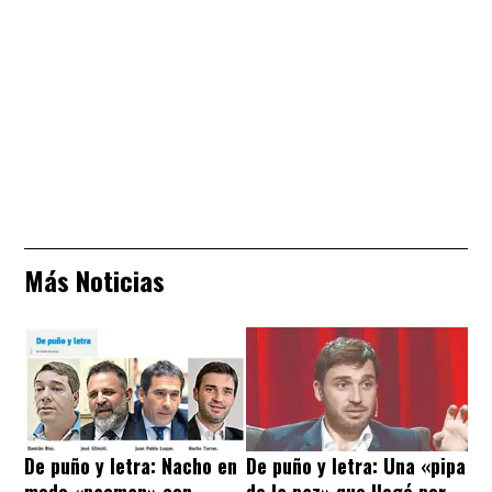
Más Noticias
De puño y letra: Nacho en
De puño y letra: Una «pipa