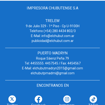
IMPRESORA CHUBUTENSE S.A
TRELEW
9 de Julio 329 - 1º Piso - Cp U-9100H
Teléfono (+54) 280 4434 802/3
E-Mail: info@elchubut.com.ar
publicidad@elchubut.com.ar
PUERTO MADRYN
Roque Sáenz Peña 79
Tel: 4455555. 4457545 / Fax: 4454567
E-Mail: elchubutmadryn2015@gmail.com
elchubutpmadmi@gmail.com
ENCONTRANOS EN