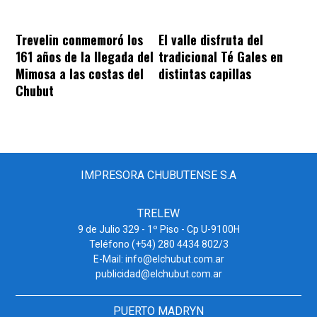
Trevelin conmemoró los
El valle disfruta del
161 años de la llegada del
tradicional Té Gales en
Mimosa a las costas del
distintas capillas
Chubut
IMPRESORA CHUBUTENSE S.A
TRELEW
9 de Julio 329 - 1º Piso - Cp U-9100H
Teléfono (+54) 280 4434 802/3
E-Mail: info@elchubut.com.ar
publicidad@elchubut.com.ar
PUERTO MADRYN