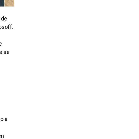
 de
osoff.
e
e se
o a
en