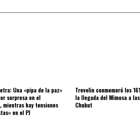
letra: Una «pipa de la paz»
Trevelin conmemoró los 16
por sorpresa en el
la llegada del Mimosa a las
o, mientras hay tensiones
Chubut
tas» en el PJ