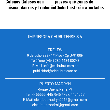
Colonos Galeses con
jueves: qué zonas de
música, danzas y tradición
Chubut estarán afectadas
IMPRESORA CHUBUTENSE S.A
TRELEW
9 de Julio 329 - 1º Piso - Cp U-9100H
Teléfono (+54) 280 4434 802/3
E-Mail: info@elchubut.com.ar
publicidad@elchubut.com.ar
PUERTO MADRYN
Roque Sáenz Peña 79
Tel: 4455555. 4457545 / Fax: 4454567
E-Mail: elchubutmadryn2015@gmail.com
elchubutpmadmi@gmail.com