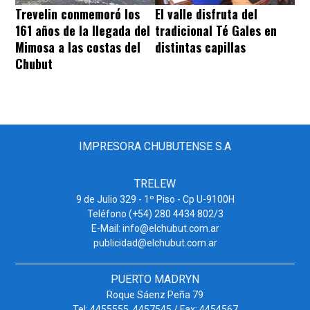
Trevelin conmemoró los
El valle disfruta del
161 años de la llegada del
tradicional Té Gales en
Mimosa a las costas del
distintas capillas
Chubut
IMPRESORA CHUBUTENSE S.A
TRELEW
9 de Julio 329 - 1º Piso - Cp U-9100H
Teléfono (+54) 280 4434 802/3
E-Mail: info@elchubut.com.ar
publicidad@elchubut.com.ar
PUERTO MADRYN
Roque Sáenz Peña 79
Tel: 4455555. 4457545 / Fax: 4454567