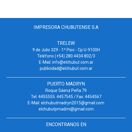
IMPRESORA CHUBUTENSE S.A
TRELEW
9 de Julio 329 - 1º Piso - Cp U-9100H
Teléfono (+54) 280 4434 802/3
E-Mail: info@elchubut.com.ar
publicidad@elchubut.com.ar
PUERTO MADRYN
Roque Sáenz Peña 79
Tel: 4455555. 4457545 / Fax: 4454567
E-Mail: elchubutmadryn2015@gmail.com
elchubutpmadmi@gmail.com
ENCONTRANOS EN