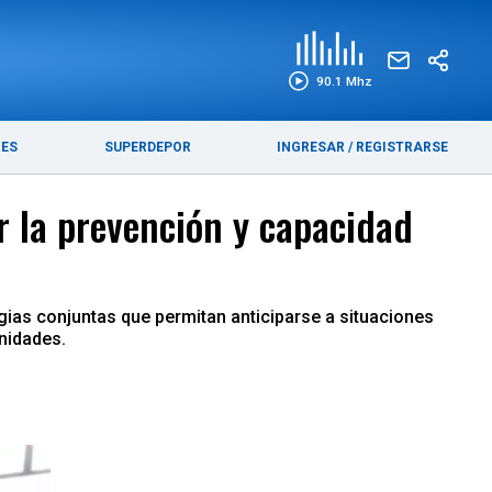
EDICIÓN IMPRESA
FUNEBRES
90.1 Mhz
RES
SUPERDEPOR
INGRESAR
/
REGISTRARSE
r la prevención y capacidad
gias conjuntas que permitan anticiparse a situaciones
unidades.