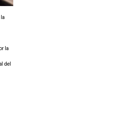
 la
r la
l del