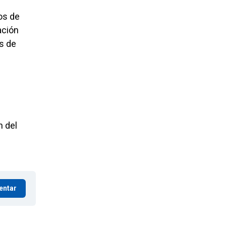
os de
ación
s de
n del
entar