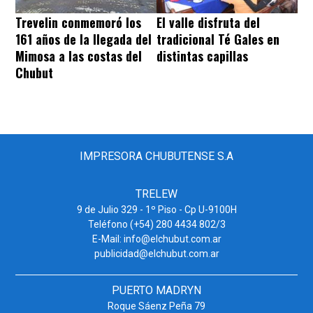
Trevelin conmemoró los
El valle disfruta del
161 años de la llegada del
tradicional Té Gales en
Mimosa a las costas del
distintas capillas
Chubut
IMPRESORA CHUBUTENSE S.A
TRELEW
9 de Julio 329 - 1º Piso - Cp U-9100H
Teléfono (+54) 280 4434 802/3
E-Mail: info@elchubut.com.ar
publicidad@elchubut.com.ar
PUERTO MADRYN
Roque Sáenz Peña 79