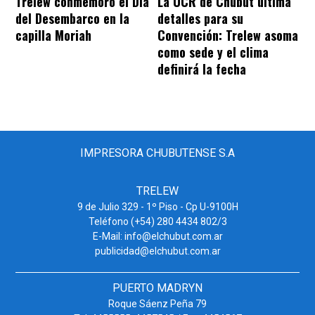
Trelew conmemoró el Día
La UCR de Chubut ultima
del Desembarco en la
detalles para su
capilla Moriah
Convención: Trelew asoma
como sede y el clima
definirá la fecha
IMPRESORA CHUBUTENSE S.A
TRELEW
9 de Julio 329 - 1º Piso - Cp U-9100H
Teléfono (+54) 280 4434 802/3
E-Mail: info@elchubut.com.ar
publicidad@elchubut.com.ar
PUERTO MADRYN
Roque Sáenz Peña 79