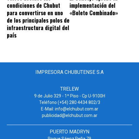
condiciones de Chubut
implementación del
para convertirse en uno
«Boleto Combinado»
de los principales polos de
infraestructura digital del
país
IMPRESORA CHUBUTENSE S.A
TRELEW
9 de Julio 329 - 1º Piso - Cp U-9100H
Teléfono (+54) 280 4434 802/3
E-Mail: info@elchubut.com.ar
publicidad@elchubut.com.ar
PUERTO MADRYN
Roque Sáenz Peña 79