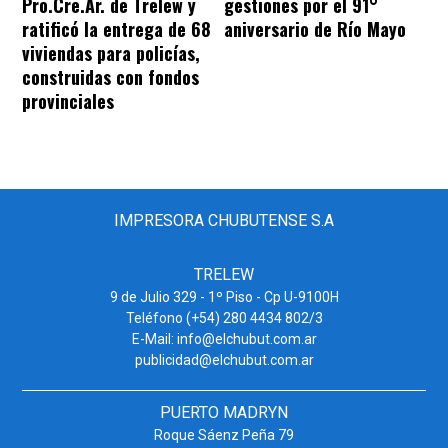
Pro.Cre.Ar. de Trelew y
gestiones por el 91°
ratificó la entrega de 68
aniversario de Río Mayo
viviendas para policías,
construidas con fondos
provinciales
IMPRESORA CHUBUTENSE S.A
TRELEW
9 de Julio 329 - 1º Piso - Cp U-9100H
Teléfono (+54) 280 4434 802/3
E-Mail: info@elchubut.com.ar
publicidad@elchubut.com.ar
PUERTO MADRYN
Roque Sáenz Peña 79