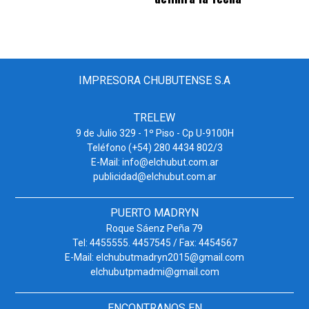
IMPRESORA CHUBUTENSE S.A
TRELEW
9 de Julio 329 - 1º Piso - Cp U-9100H
Teléfono (+54) 280 4434 802/3
E-Mail: info@elchubut.com.ar
publicidad@elchubut.com.ar
PUERTO MADRYN
Roque Sáenz Peña 79
Tel: 4455555. 4457545 / Fax: 4454567
E-Mail: elchubutmadryn2015@gmail.com
elchubutpmadmi@gmail.com
ENCONTRANOS EN