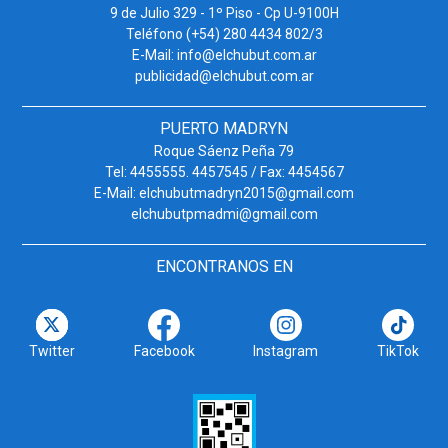
9 de Julio 329 - 1º Piso - Cp U-9100H
Teléfono (+54) 280 4434 802/3
E-Mail: info@elchubut.com.ar
publicidad@elchubut.com.ar
PUERTO MADRYN
Roque Sáenz Peña 79
Tel: 4455555. 4457545 / Fax: 4454567
E-Mail: elchubutmadryn2015@gmail.com
elchubutpmadmi@gmail.com
ENCONTRANOS EN
Twitter
Facebook
Instagram
TikTok