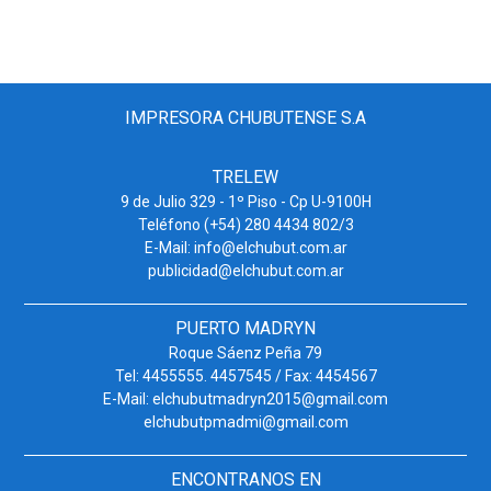
IMPRESORA CHUBUTENSE S.A
TRELEW
9 de Julio 329 - 1º Piso - Cp U-9100H
Teléfono (+54) 280 4434 802/3
E-Mail: info@elchubut.com.ar
publicidad@elchubut.com.ar
PUERTO MADRYN
Roque Sáenz Peña 79
Tel: 4455555. 4457545 / Fax: 4454567
E-Mail: elchubutmadryn2015@gmail.com
elchubutpmadmi@gmail.com
ENCONTRANOS EN