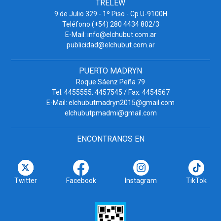
TRELEW
9 de Julio 329 - 1º Piso - Cp U-9100H
Teléfono (+54) 280 4434 802/3
E-Mail: info@elchubut.com.ar
publicidad@elchubut.com.ar
PUERTO MADRYN
Roque Sáenz Peña 79
Tel: 4455555. 4457545 / Fax: 4454567
E-Mail: elchubutmadryn2015@gmail.com
elchubutpmadmi@gmail.com
ENCONTRANOS EN
Twitter
Facebook
Instagram
TikTok