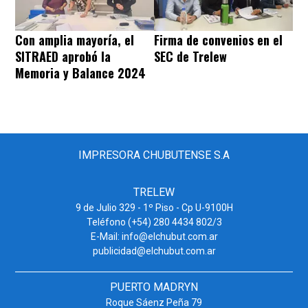
Con amplia mayoría, el
Firma de convenios en el
SITRAED aprobó la
SEC de Trelew
Memoria y Balance 2024
IMPRESORA CHUBUTENSE S.A
TRELEW
9 de Julio 329 - 1º Piso - Cp U-9100H
Teléfono (+54) 280 4434 802/3
E-Mail: info@elchubut.com.ar
publicidad@elchubut.com.ar
PUERTO MADRYN
Roque Sáenz Peña 79