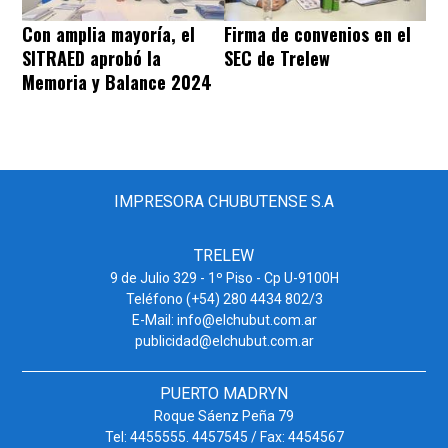
Con amplia mayoría, el
Firma de convenios en el
SITRAED aprobó la
SEC de Trelew
Memoria y Balance 2024
IMPRESORA CHUBUTENSE S.A
TRELEW
9 de Julio 329 - 1º Piso - Cp U-9100H
Teléfono (+54) 280 4434 802/3
E-Mail: info@elchubut.com.ar
publicidad@elchubut.com.ar
PUERTO MADRYN
Roque Sáenz Peña 79
Tel: 4455555. 4457545 / Fax: 4454567