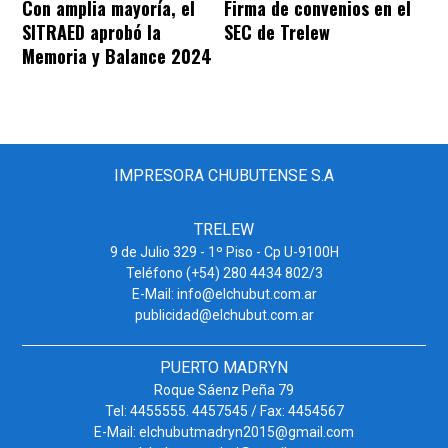
Con amplia mayoría, el
Firma de convenios en el
SITRAED aprobó la
SEC de Trelew
Memoria y Balance 2024
IMPRESORA CHUBUTENSE S.A
TRELEW
9 de Julio 329 - 1º Piso - Cp U-9100H
Teléfono (+54) 280 4434 802/3
E-Mail: info@elchubut.com.ar
publicidad@elchubut.com.ar
PUERTO MADRYN
Roque Sáenz Peña 79
Tel: 4455555. 4457545 / Fax: 4454567
E-Mail: elchubutmadryn2015@gmail.com