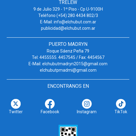
TRELEW
9 de Julio 329 - 1º Piso - Cp U-9100H
Teléfono (+54) 280 4434 802/3
E-Mail: info@elchubut.com.ar
publicidad@elchubut.com.ar
PUERTO MADRYN
Roque Sáenz Peña 79
Tel: 4455555. 4457545 / Fax: 4454567
E-Mail: elchubutmadryn2015@gmail.com
elchubutpmadmi@gmail.com
ENCONTRANOS EN
Twitter
Facebook
Instagram
TikTok